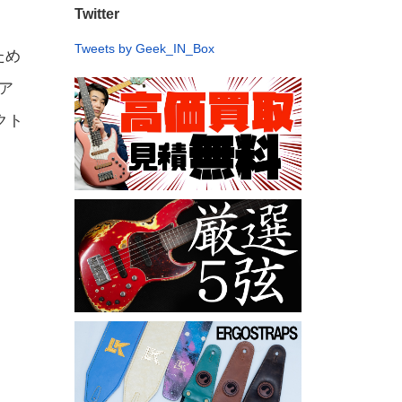
Twitter
Tweets by Geek_IN_Box
ため
ア
クト