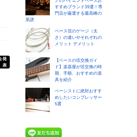
ノのハイエンドベースお
すすめブランド39選！専
門店が厳選する最高峰の
系譜
ベース弦のゲージ（太
さ）の違いやそれぞれの
メリット デメリット
 を発
【ベースの弦交換ガイ
表
ド】楽器屋が弦交換の時
期、手順、おすすめの道
具を紹介
ベーシストに絶対おすす
めしたいコンプレッサー
5選