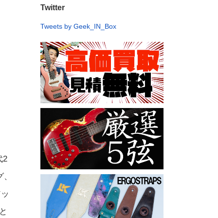
Twitter
Tweets by Geek_IN_Box
2
グ、
アッ
と