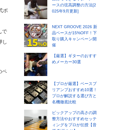
ースの弦高調整の方法[2
式ボ
025年9月更新]
タ
NEXT GROOVE 2026 新
んで
品ベースが15%OFF！下
取り購入キャンペーン開
押し
催
【厳選】ギターのおすす
めメーカー30選
のペ
【プロが厳選】ベースプ
リアンプおすすめ10選！
プロが解説する選び方と
名機徹底比較
ピックアップの高さの調
整方法やおすすめセッテ
ィングをプロが伝授【音