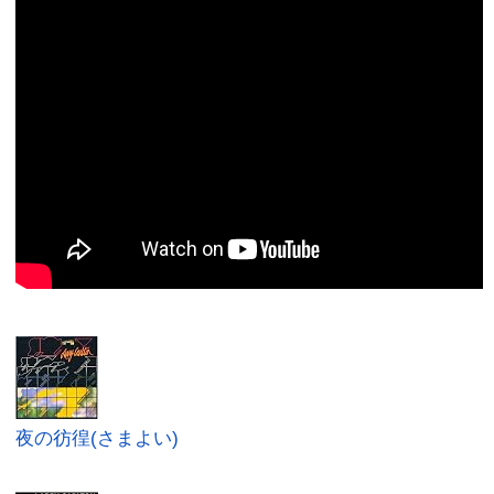
夜の彷徨(さまよい)