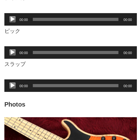
音
00:00
00:00
声
ピック
プ
音
レ
00:00
00:00
声
ー
スラップ
プ
ヤ
音
レ
ー
00:00
00:00
声
ー
Photos
プ
ヤ
レ
ー
ー