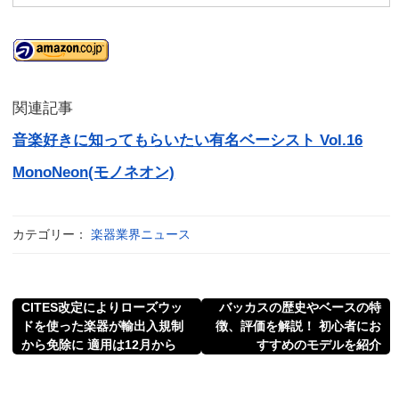
関連記事
音楽好きに知ってもらいたい有名ベーシスト Vol.16
MonoNeon(モノネオン)
カテゴリー：
楽器業界ニュース
CITES改定によりローズウッ
バッカスの歴史やベースの特
ドを使った楽器が輸出入規制
徴、評価を解説！ 初心者にお
から免除に 適用は12月から
すすめのモデルを紹介