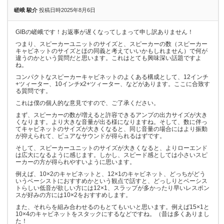
嵯峨 駿介
投稿日時2025年8月6日
GIBの嵯峨です！お返事が遅くなってしまって申し訳ありません！
つまり、スピーカーユニットのサイズと、スピーカーの数（スピーカー
キャビネットのサイズとほの同義と考えていいかもしれません）で何が
違うのかという質問だと思います。これはとても興味深い話題ですよ
ね。
コンパクトなスピーカーキャビネットのよくある構成として、12インチ
+ツィーター、10インチx2+ツィーター、などがあります。ここに合致す
る質問です。
これは僕の個人的な意見ですので、ご了承ください。
まず、スピーカーの数が増えると許容できるアンプの出力サイズが大き
くなります。より大きな音量が出る様になりますね。そして、数に伴っ
てキャビネットのサイズが大きくなると、同じ音量の場合にはより振動
が抑えられて、ピュアなサウンドが得られるはずです。
そして、スピーカーユニットのサイズが大きくなると、よりローエンド
は広大になるように感じます。しかし、スピード感としては小さいスピ
ーカーの方が得られやすいように思います。
例えば、10×2のキャビネットと、12×1のキャビネット、どっちがどう
いうベーシストにおすすめかという観点で話すと、どっしりとベーシス
トらしい低音が欲しい方には12×1、スラップが多かったり早いレスポン
スが好みの方には10×2をおすすめします。
また、それらを組み合わせるのもとてもいいと思います。例えば15×1と
10×4のキャビネットをスタックにするなどですね。（昔は多くありまし
た！