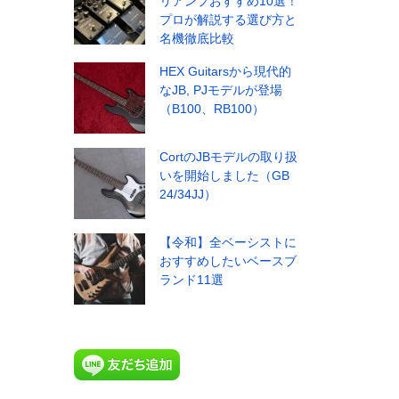
リアンプおすすめ10選！
プロが解説する選び方と
名機徹底比較
HEX Guitarsから現代的
なJB, PJモデルが登場
（B100、RB100）
CortのJBモデルの取り扱
いを開始しました（GB
24/34JJ）
【令和】全ベーシストに
おすすめしたいベースブ
ランド11選