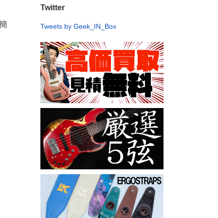
Twitter
簡
Tweets by Geek_IN_Box