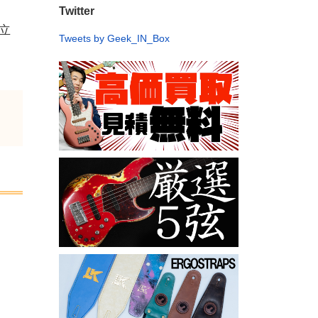
Twitter
立
Tweets by Geek_IN_Box