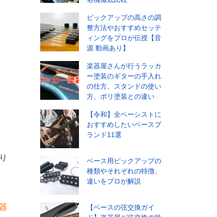
ピックアップの高さの調
整方法やおすすめセッテ
ィングをプロが伝授【音
源 動画あり】
楽器屋さんが行うラッカ
ー塗装のギターの手入れ
の仕方、スタンドの使い
方、ポリ塗装との違い
【令和】全ベーシストに
おすすめしたいベースブ
ランド11選
り
ベース用ピックアップの
種類やそれぞれの特徴、
違いをプロが解説
器
【ベースの弦交換ガイ